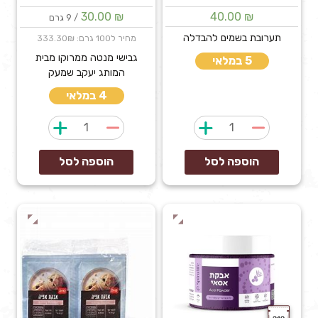
30.00
₪
40.00
₪
/ 9 גרם
תערובת בשמים להבדלה
מחיר ל100 גרם: 333.30₪
גבישי מנטה ממרוקו מבית
5 במלאי
המותג יעקב שמעק
4 במלאי
כמות
כמות
של
של
"מיני
אבנים
הוספה לסל
הוספה לסל
בשמים"
טובות