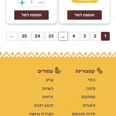
כמות
של
אבקת
הוספה לסל
הוספה לסל
קקאו
אורגני
←
25
24
23
…
4
3
2
1
קטגוריות
עמודים
כללי
עלינו
מזווה
כשרות
ממתקים
זכיינות
פיצוחים
תקנון דגנים
פירות מיובשים
הצהרת נגישות