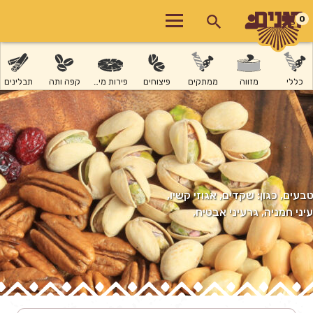
0
כללי
מזווה
ממתקים
פיצוחים
פירות מיובשים
קפה ותה
תבלינים
בעים, כגון: שקדים, אגוזי קשיו,
עיני חמניה, גרעיני אבטיח,