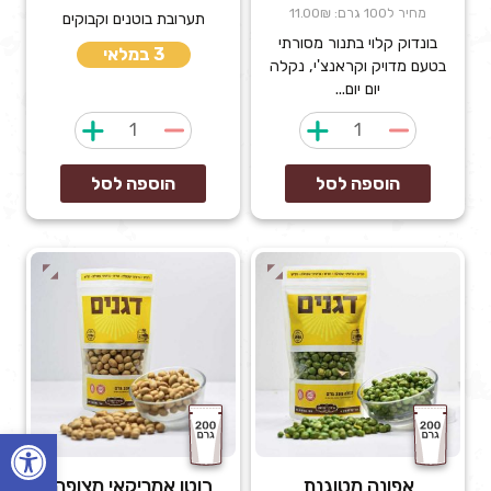
מחיר ל100 גרם: 11.00₪
תערובת בוטנים וקבוקים
בונדוק קלוי בתנור מסורתי
3 במלאי
בטעם מדויק וקראנצ'י, נקלה
יום יום...
כמות
כמות
של
של
אגוזי
אלמנדוס
הוספה לסל
הוספה לסל
לוז
קלויים
מלוחים
פתח
אפונה מטוגנת
בוטן אמריקאי מצופה