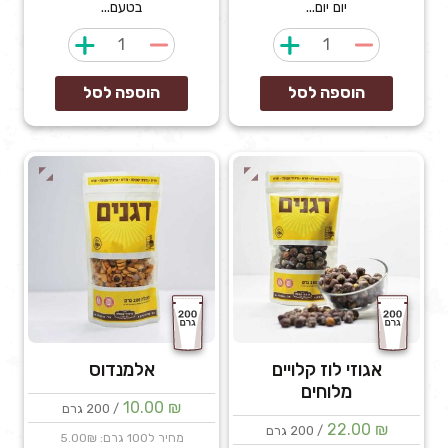
יום יום...
בטעם...
כמות
כמות
של
של
אגוז
אגוזי
הוספה לסל
הוספה לסל
מקדמיה
לוז
קלוי
קלויים
ומלוח
ללא
מלח
אגוזי לוז קלויים
אלמנדוס
מלוחים
10.00
₪
/ 200 גרם
22.00
₪
/ 200 גרם
מחיר ל100 גרם: 5.00₪