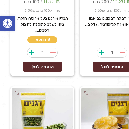
8.30
₪
11.20
/ 200 גרם
/ 100 גרם
יר ל100 גרם: 5.60₪
מחיר ל100 גרם: 8.30₪
פתח
י המלך המכונים גם אגוז
תבלין אורגנו בעל ארומה חזקה,
ו אגוז קליפורניה, גדלים...
ניתן לשלב כתוספת לתיבול
רטבים,...
3 במלאי
כמות
כמות
של
של
אגוזי
אורגנו
הוספה לסל
הוספה לסל
מלך
טבעיים