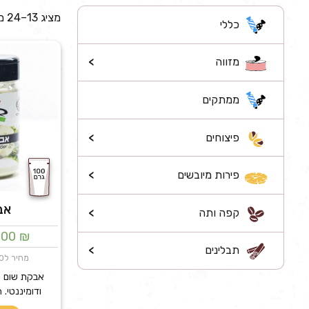
מציג 13–24 מתוך 293 תוצאות
כללי
מזווה
>
ממתקים
פיצוחים
>
פירות מיובשים
>
אב
קפה ותה
>
.00
₪
תבלינים
>
מחיר ל100 גרם: 10.00₪
אבקת שום ט
ודומיננטי. 