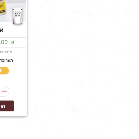
אל
.00
₪
מחיר ל100 גרם: 5.00₪
תערובת 
3 במ
הו