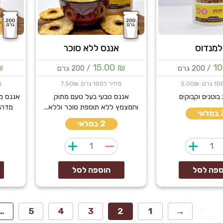
מנדוס
אננס ללא סוכר
₪
15.00
₪
10
/ 200 גרם
/ 200 גרם
מחיר ל100 גרם: 7.50₪
מח
בוטנים וקבוקים
אננס טבעי בעל טעם מתוק
אננס מס
וחמצמץ ללא תוספת סוכר וללא...
מדהים
לאי
2 במלאי
כמות
כמות
של
של
אלמנדוס
אננס
ספה לסל
הוספה לסל
ללא
סוכר
…
5
4
3
2
1
→