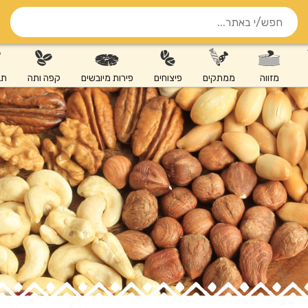
מזווה
ממתקים
פיצוחים
פירות מיובשים
קפה ותה
תב