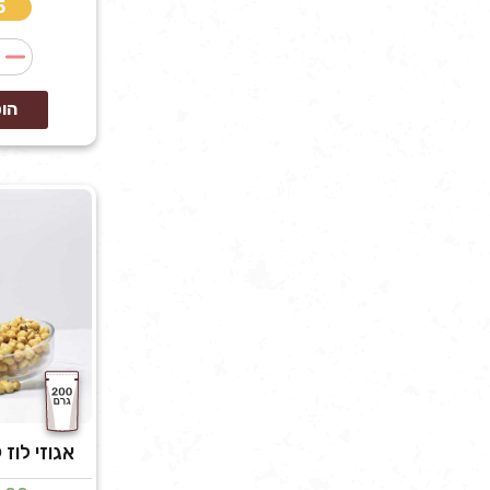
5 במ
הו
אגוזי לוז