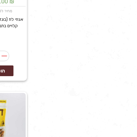
.00
₪
מחיר ל100 גרם: 11.00₪
אגוזי לוז (בו
קלויים בתנ
הו