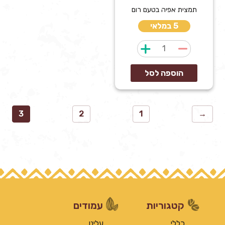
תמצית אפיה בטעם רום
5 במלאי
כמות
של
תמצית
הוספה לסל
אפיה
רום
3
2
1
→
קטגוריות
עמודים
כללי
עלינו