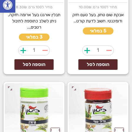
מחיר ל100 גרם: 10.00₪
מחיר ל100 גרם: 8.30₪
אבקת שום טחון, בעל טעם חזק
תבלין אורגנו בעל ארומה חזקה,
ודומיננטי. חשוב לדעת קורט...
ניתן לשלב כתוספת לתיבול
רטבים,...
5 במלאי
3 במלאי
כמות
כמות
של
של
אבקת
אורגנו
הוספה לסל
הוספה לסל
שום