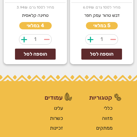
מחיר ל100 גרם: 6.09₪
מחיר ל100 גרם: 3.94₪
דבש טהור עמק חפר
טחינה קלאסית
5 במלאי
4 במלאי
כמות
כמות
של
של
דבש
טחינה
הוספה לסל
הוספה לסל
טהור
אל
ארז
קטגוריות
עמודים
כללי
עלינו
מזווה
כשרות
ממתקים
זכיינות