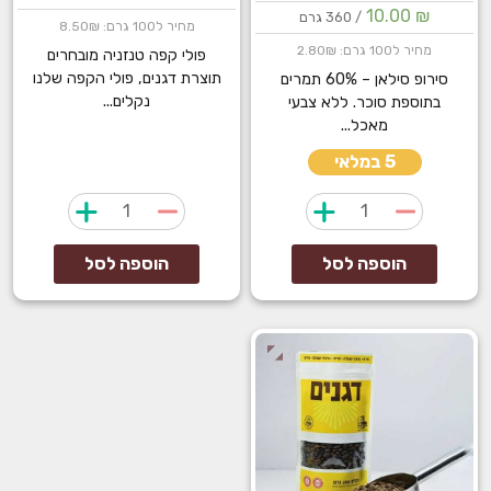
10.00
₪
/ 360 גרם
מחיר ל100 גרם: 8.50₪
מחיר ל100 גרם: 2.80₪
פולי קפה טנזניה מובחרים
תוצרת דגנים, פולי הקפה שלנו
סירופ סילאן – 60% תמרים
נקלים...
בתוספת סוכר. ללא צבעי
מאכל...
5 במלאי
כמות
כמות
של
של
סירופ
פולי
הוספה לסל
הוספה לסל
סילאן
קפה
טעמי
טנזניה
הגליל