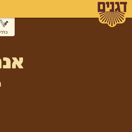
כללי
אנח
ה