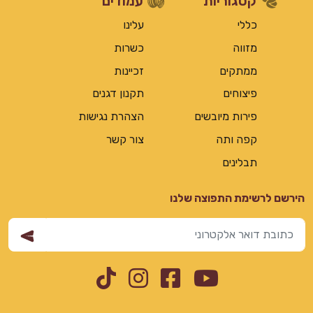
קטגוריות
עמודים
כללי
עלינו
מזווה
כשרות
ממתקים
זכיינות
פיצוחים
תקנון דגנים
פירות מיובשים
הצהרת נגישות
קפה ותה
צור קשר
תבלינים
הירשם לרשימת התפוצה שלנו
Instagram
TikTok
Facebook
YouTube