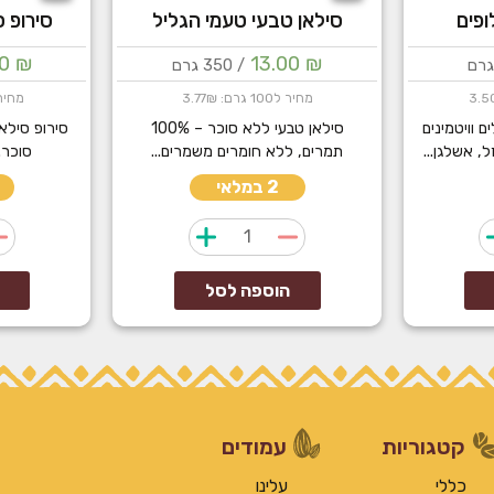
ופים
סילאן טבעי טעמי הגליל
סירופ ס
00
₪
13.00
₪
/ 350 גרם
מחיר ל100 גרם: 3.77₪
מחיר ל100 גרם
 וויטמינים
סילאן טבעי ללא סוכר – 100%
ל, אשלגן...
תמרים, ללא חומרים משמרים...
סוכר.
2 במלאי
כמות
של
סילאן
הוספה לסל
טבעי
טעמי
הגליל
קטגוריות
עמודים
כללי
עלינו