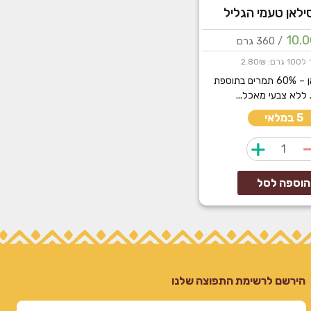
ילאן טעמי הגליל
10.
/ 360 גרם
: 2.80₪
סירופ סילאן – 60% תמרים בתוספת
 ללא צבעי מאכל...
5 במלאי
כמות
של
סירופ
הוספה לסל
סילאן
טעמי
הגליל
הירשם לרשימת התפוצה שלנו