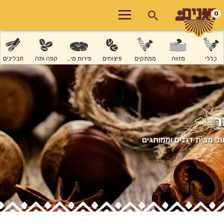
0
כללי
מזווה
ממתקים
פיצוחים
פירות מיובשים
קפה ותה
תבלינים
ר
י מבית דגנים וממותגים