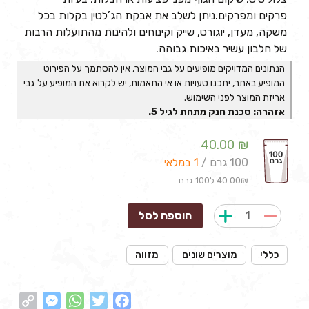
פרקים ומפרקים.ניתן לשלב את אבקת הג’לטין בקלות בכל
משקה, מעדן, יוגורט, שייק וקינוחים ולהינות מהתועלות הרבות
של חלבון עשיר באיכות גבוהה.
הנתונים המדויקים מופיעים על גבי המוצר, אין להסתמך על הפירוט
המופיע באתר, יתכנו טעויות או אי התאמות, יש לקרוא את המופיע על גבי
אריזת המוצר לפני השימוש.
אזהרה: סכנת חנק מתחת לגיל 5.
40.00
₪
100 גרם /
1 במלאי
40.00₪ ל100 גרם
הוספה לסל
כללי
מוצרים שונים
מזווה
ssenger
opy
WhatsApp
Twitter
Facebook