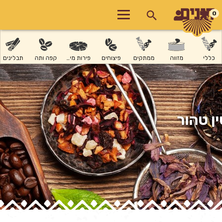
0
כללי
מזווה
ממתקים
פיצוחים
פירות מיובשים
קפה ותה
תבלינים
ן טהור