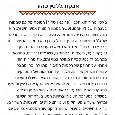
אבקת ג'לטין טהור
ג’לטין טהור הוא חלבון (פרוטאין טהור) המופק מקולגן שמקורו
בעצמות של דג אמנון, ועשיר במגוון חומצות אמינו חיוניות. הוא
מגיע בצורה גרגירית, חסר צבע, טעם וריח, בקירור יש לו מרקם
של ג’ל ובחימום הוא הופך לנוזל.קולגן הוא החלבון הנפוץ ביותר
בבני אדם ובבעלי חיים, הוא נמצא כמעט בכל מקום בגוף
ובעיקר בעור, בעצמות, בסחוסים, בשרירים ובגידים, כתוצאה
מכך גם לג’לטין ספיגה מעולה בגוף ותוצאות מהירות.הוא
אחראי על החוזק של רקמות החיבור, נותן להן כח, ממצק
עצמות ומחזק שרירים, מגביר את הגמישות של המפרקים,
הגידים והסחוסים. מבחינה בריאותית מצאו שיש לו תועלות
רבות לגוף ולנפש. בג’לטין חומצת אמינו הנקראת גליצין ומסייעת
לתפקודי המח, הרגעה ובריאות הנפש, הוא מסייע לירידה
במשקל, למערכת העיכול ובריאות המעיים, לחיזוק השיער
ומראה שיער שופע, חיזוק ועיבוי הציפורניים, העצמות, השרירים,
בריאות השיניים, למיצוק ושיפור מרקם עור הפנים, אנטי אייג’ינג,
צלוליטיס, שיקום הגוף מפני פציעות או חבלות, בעיות