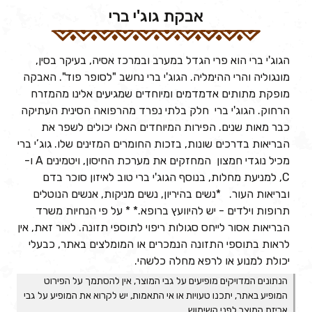
אבקת גוג'י ברי
הגוג'י ברי הוא פרי הגדל במערב ובמרכז אסיה, בעיקר בסין,
מונגוליה והרי ההימליה. הגוג'י ברי נחשב "לסופר פוד". האבקה
מופקת מתותים אדמדמים ומיוחדים שמגיעים אלינו מהמזרח
הרחוק. הגוג'י ברי חלק בלתי נפרד מהרפואה הסינית העתיקה
כבר מאות שנים. הפירות המיוחדים האלו יכולים לשפר את
הבריאות בדרכים שונות, בזכות החומרים המזינים שלו. גוג’י ברי
מכיל נוגדי חמצון המחזקים את מערכת החיסון, ויטמינים A ו-
C, למניעת מחלות, בנוסף הגוג'י ברי טוב לאיזון סוכר בדם
ובריאות העור. *נשים בהיריון, נשים מניקות, אנשים הנוטלים
תרופות וילדים - יש להיוועץ ברופא.* * על פי הנחיות משרד
הבריאות אסור לייחס סגולות ריפוי לתוספי תזונה. לאור זאת, אין
לראות בתוספי התזונה הנמכרים או המומלצים באתר, כבעלי
יכולת למנוע או לרפא מחלה כלשהי.
הנתונים המדויקים מופיעים על גבי המוצר, אין להסתמך על הפירוט
המופיע באתר, יתכנו טעויות או אי התאמות, יש לקרוא את המופיע על גבי
אריזת המוצר לפני השימוש.