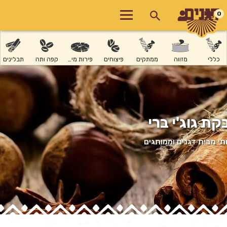
0
כללי
מזווה
ממתקים
פיצוחים
פירות מיובשים
קפה ותה
תבלינים
קת גוג'י ברי
י מבית דגנים וממותגים